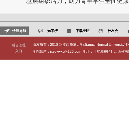
基层组织活力，助力青年学生全面健康
快速导航
光荣榜
下载专区
校友会
版权所有：2018 © 江西师范大学(Jiangxi Normal University)外
后台管理
入口
学院邮箱：jxsdwyxy@126.com 地址：［瑶湖校区］江西省南昌