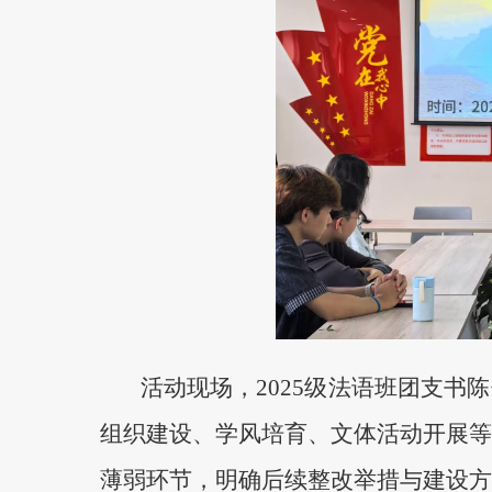
活动现场，20
25级法语班团支书
组织建设、学风培育、文体活动开展
薄弱环节，明确后续整改举措与建设