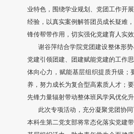
业特色，围绕学业规划、党团工作开
经验，以真实案例解答团员成长疑难
锋传帮带作用，切实强化党建育人实效
谢谷萍结合学院党团建设整体形势
党建引领团建、团建赋能党建的工作
体向心力，赋能基层组织提质升级；
养，努力成长为复合型高素质人才；
先锋力量辐射带动整体班风学风优化升
此次专项活动，充分凝聚党团协同
本科生第二党支部将常态化落实党建