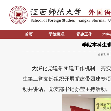
首页
学院概况
党建工作
本科
学院本科生
发布时间
为深化党建带团建工作机制，夯
生第二党支部组织开展党建带团建专
动并讲话。党支部书记孙莹主持活动。