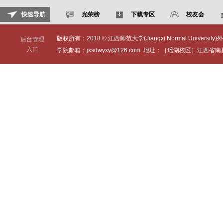
快速导航
光荣榜
下载专区
校友会
版权所有：2018 © 江西师范大学(Jiangxi Normal University)外
后台管理
入口
学院邮箱：jxsdwyxy@126.com 地址：［瑶湖校区］江西省南昌