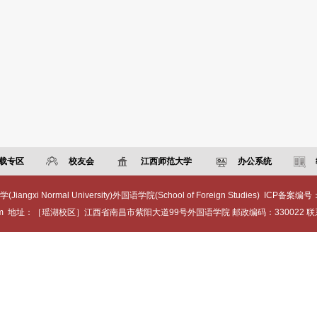
载专区
校友会
江西师范大学
办公系统
ngxi Normal University)外国语学院(School of Foreign Studies) ICP备案编号
.com 地址：［瑶湖校区］江西省南昌市紫阳大道99号外国语学院 邮政编码：330022 联系电话