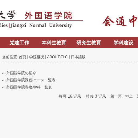
党建工作
本科生教育
研究生教育
学科建设
当前位置:
首页
学院概况
ABOUT FLC
日本語版
外国語学院の紹介
外国語学院課程/コース一覧表
外国語学院専攻/学科一覧表
每页
16
记录
总共
3
记录
第一页
<<上一