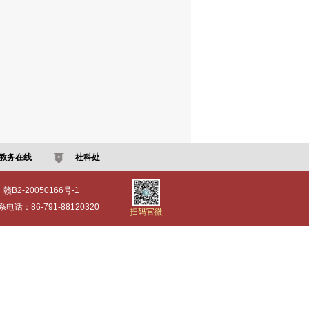
教务在线
社科处
：赣B2-20050166号-1
：86-791-88120320
扫码官微