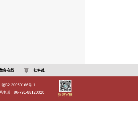
教务在线
社科处
：赣B2-20050166号-1
：86-791-88120320
扫码官微