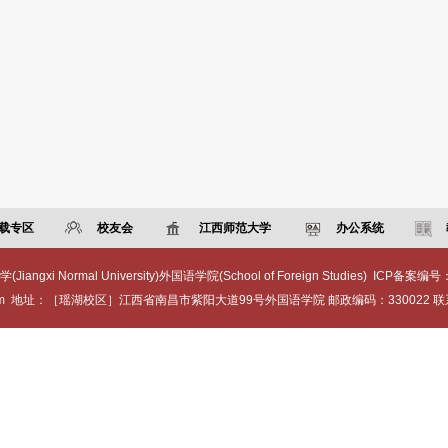
载专区
校友会
江西师范大学
办公系统
ngxi Normal University)外国语学院(School of Foreign Studies) ICP备案编号
.com 地址：［瑶湖校区］江西省南昌市紫阳大道99号外国语学院 邮政编码：330022 联系电话