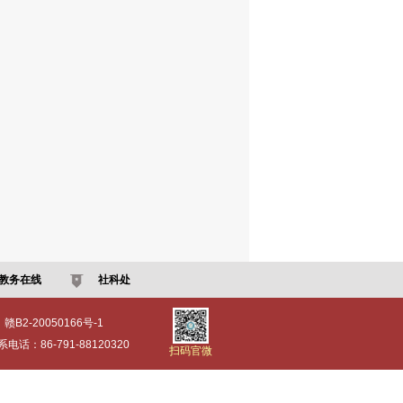
教务在线
社科处
：赣B2-20050166号-1
：86-791-88120320
扫码官微