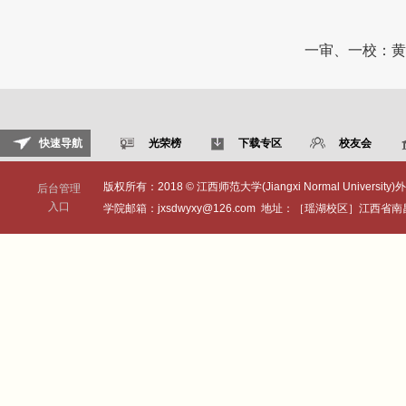
一审、一校：黄
快速导航
光荣榜
下载专区
校友会
版权所有：2018 © 江西师范大学(Jiangxi Normal University)外
后台管理
入口
学院邮箱：jxsdwyxy@126.com 地址：［瑶湖校区］江西省南昌