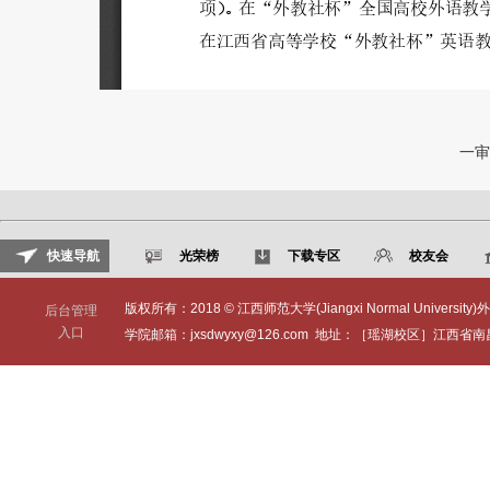
一审
快速导航
光荣榜
下载专区
校友会
版权所有：2018 © 江西师范大学(Jiangxi Normal University)外
后台管理
入口
学院邮箱：jxsdwyxy@126.com 地址：［瑶湖校区］江西省南昌