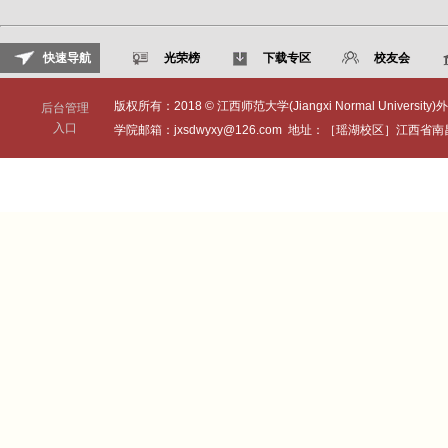
快速导航
光荣榜
下载专区
校友会
版权所有：2018 © 江西师范大学(Jiangxi Normal University)外
后台管理
入口
学院邮箱：jxsdwyxy@126.com 地址：［瑶湖校区］江西省南昌