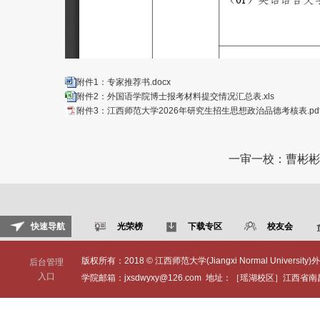
附件1：专家推荐书.docx
附件2：外国语学院博士报考材料提交情况汇总表.xls
附件3：江西师范大学2026年研究生招生思想政治品德考核表.pd
一审一校：曹彬彬
快速导航
光荣榜
下载专区
校友会
版权所有：2018 © 江西师范大学(Jiangxi Normal University)外
后台管理
入口
学院邮箱：jxsdwyxy@126.com 地址：［瑶湖校区］江西省南昌