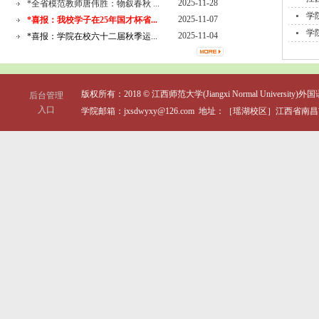
2025-11-28
*全省模范教师唐伟胜：物叙春秋 ...
学
2025-11-07
*喜报：我校学子在25年国才杯省...
学
2025-11-04
*喜报：学院在校六十二届秋季运...
版权所有：2018 © 江西师范大学(Jiangxi Normal University)外国语学
后台管理
入口
学院邮箱：jxsdwyxy@126.com 地址：［瑶湖校区］江西省南昌市